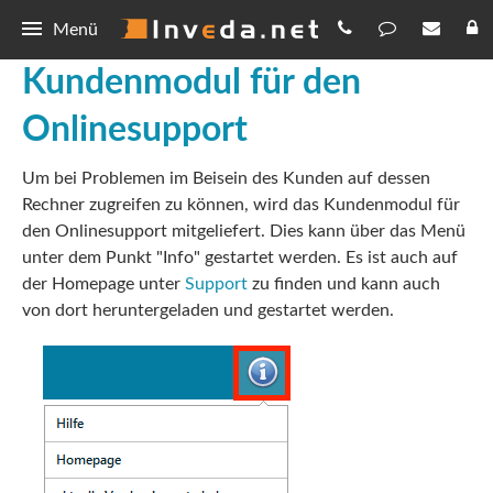
Menü
Kundenmodul für den
IBePro
Onlinesupport
BiPRO
Bestellen
Um bei Problemen im Beisein des Kunden auf dessen
Provisionsabrechnung
Preisliste
Download
Rechner zugreifen zu können, wird das Kundenmodul für
Serienmail
Registrierung
den Onlinesupport mitgeliefert. Dies kann über das Menü
IBePro
Demo
unter dem Punkt "Info" gestartet werden. Es ist auch auf
360 Grad-Sicht
Abfragen
Updates
der Homepage unter
Support
zu finden und kann auch
von dort heruntergeladen und gestartet werden.
Hilfe
Vorlagen
Forum
Allgemein
Kontakt
Datenschutz