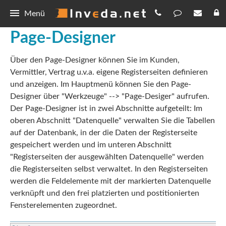
Menü
Page-Designer
IBePro
Über den Page-Designer können Sie im Kunden,
BiPRO
Bestellen
Vermittler, Vertrag u.v.a. eigene Registerseiten definieren
Provisionsabrechnung
Preisliste
Download
und anzeigen. Im Hauptmenü können Sie den Page-
Designer über "Werkzeuge" --> "Page-Desiger" aufrufen.
Serienmail
Registrierung
IBePro
Demo
Der Page-Designer ist in zwei Abschnitte aufgeteilt: Im
oberen Abschnitt "Datenquelle" verwalten Sie die Tabellen
360 Grad-Sicht
Abfragen
Updates
auf der Datenbank, in der die Daten der Registerseite
gespeichert werden und im unteren Abschnitt
Hilfe
Vorlagen
Forum
"Registerseiten der ausgewählten Datenquelle" werden
die Registerseiten selbst verwaltet. In den Registerseiten
Allgemein
Kontakt
werden die Feldelemente mit der markierten Datenquelle
verknüpft und den frei platzierten und postitionierten
Datenschutz
Fensterelementen zugeordnet.