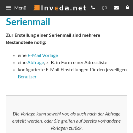
Menü
Serienmail
IBePro
Zur Erstellung einer Serienmail sind mehrere
BiPRO
Bestellen
Bestandteile nötig:
Provisionsabrechnung
Preisliste
Download
eine
E-Mail Vorlage
Serienmail
Registrierung
IBePro
Demo
eine
Abfrage
, z. B. in Form einer Adressliste
konfigurierte E-Mail Einstellungen für den jeweiligen
360 Grad-Sicht
Abfragen
Updates
Benutzer
Hilfe
Vorlagen
Forum
Allgemein
Kontakt
Die Vorlage kann sowohl vor, als auch nach der Abfrage
Datenschutz
erstellt werden, oder Sie greifen auf bereits vorhandene
Vorlagen zurück.