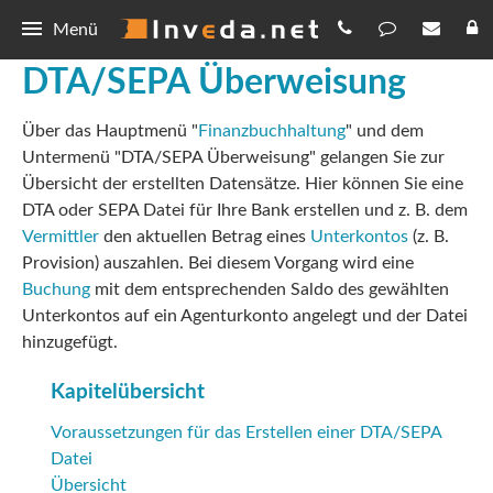
Menü
DTA/SEPA Überweisung
IBePro
Über das Hauptmenü "
Finanzbuchhaltung
" und dem
BiPRO
Bestellen
Untermenü "DTA/SEPA Überweisung" gelangen Sie zur
Provisionsabrechnung
Preisliste
Download
Übersicht der erstellten Datensätze. Hier können Sie eine
DTA oder SEPA Datei für Ihre Bank erstellen und z. B. dem
Serienmail
Registrierung
IBePro
Demo
Vermittler
den aktuellen Betrag eines
Unterkontos
(z. B.
Provision) auszahlen. Bei diesem Vorgang wird eine
360 Grad-Sicht
Abfragen
Updates
Buchung
mit dem entsprechenden Saldo des gewählten
Unterkontos auf ein Agenturkonto angelegt und der Datei
Hilfe
Vorlagen
Forum
hinzugefügt.
Allgemein
Kontakt
Kapitelübersicht
Datenschutz
Voraussetzungen für das Erstellen einer DTA/SEPA
Datei
Übersicht